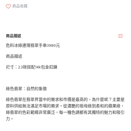
商品收藏
商品描述
危料冰綠連理翡翠手串3980元
商品描述
尺寸：2.3咪搭配14k包金扣鍊
綠色翡翠：自然的象徵
綠色翡翠在翡翠界當中的需求和市價是最高的，為什麼呢？主要是
原料供給無法滿足市場的需求。從濃艷的祖母綠到柔和的蘋果綠，
綠翡翠的色彩範疇非常廣泛，每一種色調都有其獨特的魅力和吸引
力。