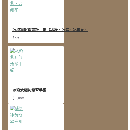
冰種算盤珠設計手串（冰綠、冰紫、冰飄花）
$6,980
冰粉紫緬甸翡翠手鐲
$19,800