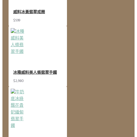
威料冰黃翡翠戒圈
$599
冰種威料美人條翡翠手鐲
$2,980