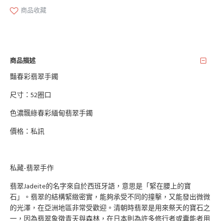
商品收藏
商品描述
豔春彩翡翠手鐲
尺寸：52圈口
色濃飄綠春彩緬甸翡翠手鐲
價格：私訊
私藏-翡翠手作
翡翠Jadeite的名字來自於西班牙語，意思是「緊在腰上的寶
石」。翡翠的結構緊緻密實，能夠承受不同的撞擊，又能發出微微
的光澤，在亞洲地區非常受歡迎。清朝時翡翠是用來祭天的寶石之
一，因為翡翠象徵青天與森林，在日本則為許多修行者或囊能者用