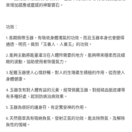
來增加感應或靈感的神聖寶石。
功效：
1. 長期佩帶玉器，有吸收身體濁氣的功效。而且玉器本身也會變得
通透、明亮。做到「玉養人、人養玉」的功效。
2. 能夠主動將能量灌注在人體所需要的地方，能夠帶來穩柔而且細
緻的波動，協助使用者恢復氣力。
3. 配戴玉器使人心情舒暢，對人的生理產生積極的作用，從而使人
身體健康。
4. 玉器含有對人體有益的元素，經常佩戴玉器，對經絡血脈皮膚等
有多種好處，起到防病治病效果。
5. 玉器為很好的護身符，有定驚安神的作用。
6. 天然翡翠具有吸納負氣，發射正氣的功效，能去除煞氣，及解除
負性的情緒。